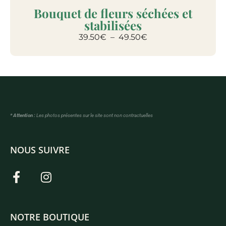
Bouquet de fleurs séchées et
stabilisées
39.50
€
–
49.50
€
* Attention :
Les photos présentes sur le site sont non contractuelles
NOUS SUIVRE
NOTRE BOUTIQUE